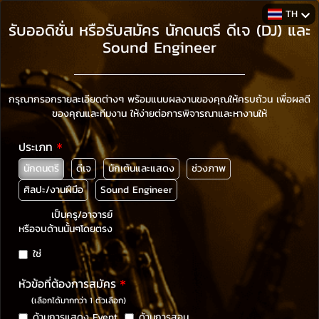
TH
รับออดิชั่น หรือรับสมัคร นักดนตรี ดีเจ (DJ) และ
Sound Engineer
กรุณากรอกรายละเอียดต่างๆ พร้อมแนบผลงานของคุณให้ครบถ้วน เพื่อผลดี
ของคุณและทีมงาน ให้ง่ายต่อการพิจารณาและหางานให้
ประเภท
นักดนตรี
ดีเจ
นักเต้นและแสดง
ช่วงภาพ
ศิลปะ/งานฝีมือ
Sound Engineer
เป็นครู/อาจารย์
หรือจบด้านนั้นๆโดยตรง
ใช่
หัวข้อที่ต้องการสมัคร
(เลือกได้มากกว่า 1 ตัวเลือก)
ด้านการแสดง Event
ด้านการสอน