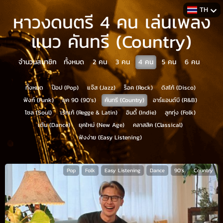
TH
หาวงดนตรี 4 คน เล่นเพลง
แนว คันทรี (Country)
จำนวนสมาชิก
ทั้งหมด
2
คน
3
คน
4
คน
5
คน
6
คน
ทั้งหมด
ป๊อป (Pop)
แจ๊ส (Jazz)
ร็อค (Rock)
ดิสโก้ (Disco)
ฟังก์ (Funk)
ยุค 90 (90's)
คันทรี (Country)
อาร์แอนด์บี (R&B)
โซล (Soul)
เร้กเก้ (Regge & Latin)
อินดี้ (Indie)
ลูกทุ่ง (Folk)
เต้น (Dance)
ยุคใหม่ (New Age)
คลาสสิค (Classical)
ฟังง่าย (Easy Listening)
Pop
Folk
Easy Listening
Dance
90's
Country