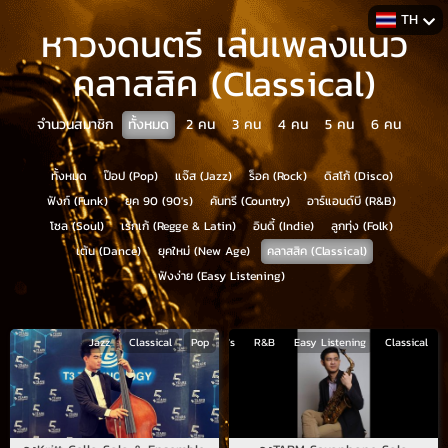
TH
หาวงดนตรี เล่นเพลงแนว
คลาสสิค (Classical)
จำนวนสมาชิก
ทั้งหมด
2
คน
3
คน
4
คน
5
คน
6
คน
ทั้งหมด
ป๊อป (Pop)
แจ๊ส (Jazz)
ร็อค (Rock)
ดิสโก้ (Disco)
ฟังก์ (Funk)
ยุค 90 (90's)
คันทรี (Country)
อาร์แอนด์บี (R&B)
โซล (Soul)
เร้กเก้ (Regge & Latin)
อินดี้ (Indie)
ลูกทุ่ง (Folk)
เต้น (Dance)
ยุคใหม่ (New Age)
คลาสสิค (Classical)
ฟังง่าย (Easy Listening)
Jazz
Jazz
Pop
Disco
Classical
Funk
Pop
90's
R&B
Easy Listening
Classical