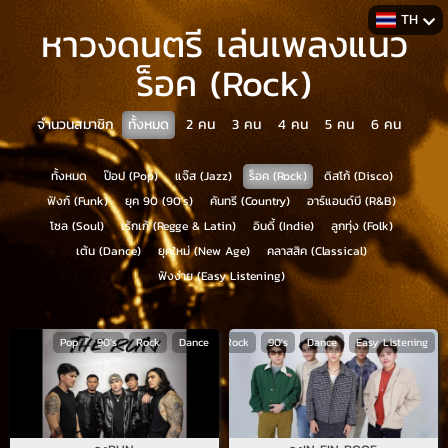
TH
หาวงดนตรี เล่นเพลงแนว
ร็อค (Rock)
จำนวนสมาชิก
ทั้งหมด
2
คน
3
คน
4
คน
5
คน
6
คน
ทั้งหมด
ป๊อป (Pop)
แจ๊ส (Jazz)
ร็อค (Rock)
ดิสโก้ (Disco)
ฟังก์ (Funk)
ยุค 90 (90's)
คันทรี (Country)
อาร์แอนด์บี (R&B)
โซล (Soul)
เร้กเก้ (Regge & Latin)
อินดี้ (Indie)
ลูกทุ่ง (Folk)
เต้น (Dance)
ยุคใหม่ (New Age)
คลาสสิค (Classical)
ฟังง่าย (Easy Listening)
Pop
90's
Rock
Dance
Pop
Rock
90's
Dance
Easy Listening