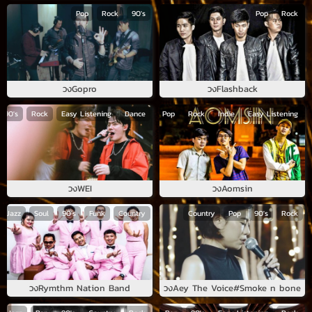
Pop
Rock
90's
Pop
Rock
วง
Gopro
วง
Flashback
90's
Rock
Easy Listening
Dance
Pop
Rock
Indie
Easy Listening
วง
WEI
วง
Aomsin
Jazz
Soul
90's
Funk
Country
Country
Pop
90's
Rock
วง
Rymthm Nation Band
วง
Aey The Voice#Smoke n bone