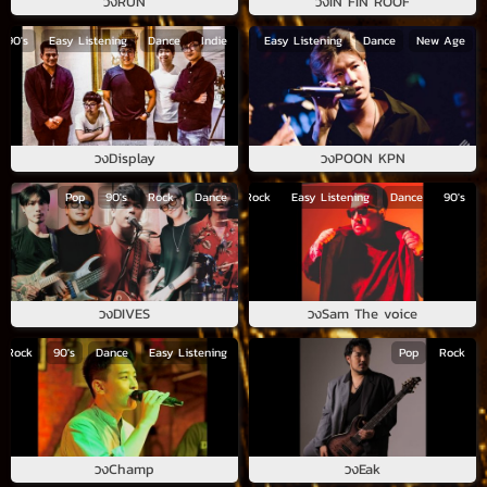
วง
RUN
วง
IN FIN ROOF
90's
Easy Listening
Pop
Dance
90's
Indie
Rock
Easy Listening
Dance
New Age
วง
Display
วง
POON KPN
Pop
90's
Rock
Dance
Pop
Rock
Easy Listening
Dance
90's
วง
DIVES
วง
Sam The voice
Rock
90's
Dance
Easy Listening
Pop
Rock
วง
Champ
วง
Eak